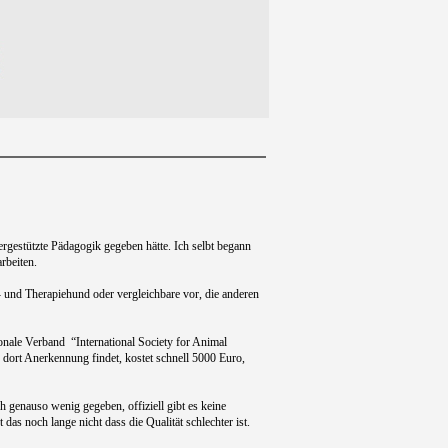
rgestützte Pädagogik gegeben hätte. Ich selbt begann
rbeiten.
 und Therapiehund oder vergleichbare vor, die anderen
ionale Verband
“International Society for Animal
 dort Anerkennung findet, kostet schnell 5000 Euro,
h genauso wenig gegeben, offiziell gibt es keine
s noch lange nicht dass die Qualität schlechter ist.