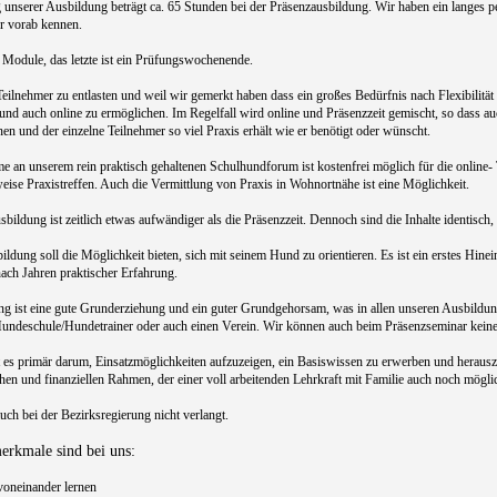
unserer Ausbildung beträgt ca. 65 Stunden bei der Präsenzausbildung. Wir haben ein langes p
er vorab kennen.
 Module, das letzte ist ein Prüfungswochenende.
ilnehmer zu entlasten und weil wir gemerkt haben dass ein großes Bedürfnis nach Flexibilität 
 und auch online zu ermöglichen. Im Regelfall wird online und Präsenzzeit gemischt, so dass 
n und der einzelne Teilnehmer so viel Praxis erhält wie er benötigt oder wünscht.
me an unserem rein praktisch gehaltenen Schulhundforum ist kostenfrei möglich für die online
ise Praxistreffen. Auch die Vermittlung von Praxis in Wohnortnähe ist eine Möglichkeit.
sbildung ist zeitlich etwas aufwändiger als die Präsenzzeit. Dennoch sind die Inhalte identisch,
ldung soll die Möglichkeit bieten, sich mit seinem Hund zu orientieren. Es ist ein erstes Hinei
ach Jahren praktischer Erfahrung.
ng ist eine gute Grunderziehung und ein guter Grundgehorsam, was in allen unseren Ausbildun
Hundeschule/Hundetrainer oder auch einen Verein. Wir können auch beim Präsenzseminar keine
t es primär darum, Einsatzmöglichkeiten aufzuzeigen, ein Basiswissen zu erwerben und herausz
chen und finanziellen Rahmen, der einer voll arbeitenden Lehrkraft mit Familie auch noch möglic
ch bei der Bezirksregierung nicht verlangt.
erkmale sind bei uns:
voneinander lernen