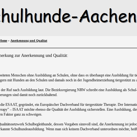
Home
»
Anerkennung und Qualitat
erkung zur Anerkennung und Qualität:
beiteten Menschen ohne Ausbildung an Schulen, ohne dass es überhaupt eine Ausbildung für tie
igern mit Hunden an den Schulen und damals noch in der Jugendheimerziehung tiergestützt zu a
der Ruf nach Ausbildung laut. Die Bezirksregierung NRW schreibt eine Ausbildung als Schul-
ierungen sind damit noch zurückhaltend.
die ESAAT, gegründet, ein Europäischer Dachverband für tiergestützte Therapie. Der Internat
rapy” – ISAAT möchte ebenso die Qualität der Ausbildung sicherstellen. Eine Ausbildung, die
hen Faktor ganz zu schweigen.
Qualitätsnetzwerk Schulbegleithunde, dessen Vorgaben sinnvoll sind, die Anerkennung ist jedoc
erkannte Schulhundeausbildung. Wenn man sich keinem Dachverband unterordnen möchte, heißt da