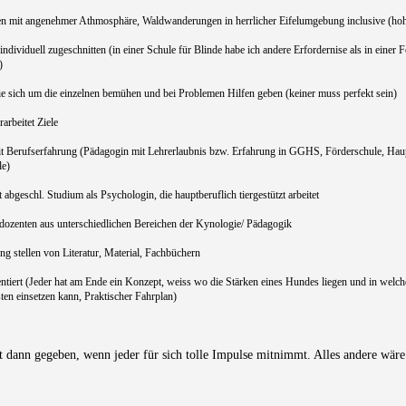
 mit angenehmer Athmosphäre, Waldwanderungen in herrlicher Eifelumgebung inclusive (ho
ndividuell zugeschnitten (in einer Schule für Blinde habe ich andere Erfordernise als in einer
)
ie sich um die einzelnen bemühen und bei Problemen Hilfen geben (keiner muss perfekt sein)
rarbeitet Ziele
t Berufserfahrung (Pädagogin mit Lehrerlaubnis bzw. Erfahrung in GGHS, Förderschule, Haup
le)
 abgeschl. Studium als Psychologin, die hauptberuflich tiergestützt arbeitet
dozenten aus unterschiedlichen Bereichen der Kynologie/ Pädagogik
g stellen von Literatur, Material, Fachbüchern
ntiert (Jeder hat am Ende ein Konzept, weiss wo die Stärken eines Hundes liegen und in welch
ten einsetzen kann, Praktischer Fahrplan)
st dann gegeben, wenn jeder für sich tolle Impulse mitnimmt. Alles andere wär