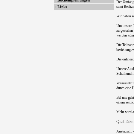
Buchempfehlungen
Der Umfang 
Links
samt Besitz
Wir haben 4
Um unsere Te
zu gestalten
werden könne
Die Teilnah
beziehungswe
Die onlineau
Unsere Ausbi
Schulhund n
Voraussetzu
durch eine 
Bei uns geh
einem zeitli
Mehr wird au
Qualitätsm
Austausch, 