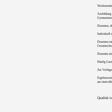
Wochenenden
Ausbildung i
Gymnasium
Dozenten, d
Individuell e
Dozenten mi
Gesamtschu
Dozentin mit
Häufig Gast
Zur Verfügun
Ergebnisorie
am sinnvolls
Qualität i