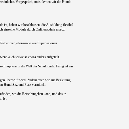
ersönliches Vorgespräch, meist lernen wir die Hunde
da ist, haben wir beschlossen, die Ausbildung flexibel
auch einzelne Module durch Onlinemodule ersetzt
- Teilnehmer, ebensowie wie Supervisionen
 wenn auch teilweise etwas anders aufgeteilt.
nschnuppern in die Welt der Schulhunde. Fertig ist ein
gen überprüft wird. Zudem raten wir zur Begleitung
m Hund Sitz und Platz vermitteln.
ufinden, wo die Reise hingehen kann, und das in
h ist.