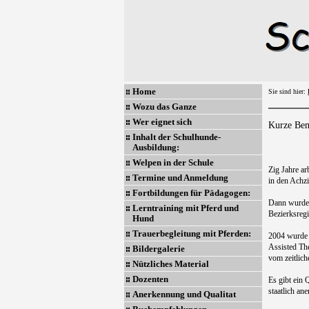
Home
Sie sind hier:
Wozu das Ganze
Wer eignet sich
Kurze Bem
Inhalt der Schulhunde-
Ausbildung:
Welpen in der Schule
Zig Jahre ar
Termine und Anmeldung
in den Achz
Fortbildungen für Pädagogen:
Dann wurde 
Lerntraining mit Pferd und
Bezierksreg
Hund
Trauerbegleitung mit Pferden:
2004 wurde 
Assisted The
Bildergalerie
vom zeitlic
Nützliches Material
Dozenten
Es gibt ein 
staatlich an
Anerkennung und Qualitat